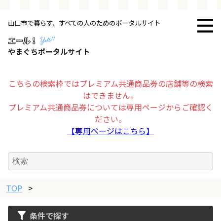
山口市で暮らす、すべての人のためのポータルサイト
トップページ
お店・施設
こちらの検索枠ではプレミアム共通商品券の店舗等の検索
はできません。
暮らす
プレミアム共通商品券については専用ページからご確認く
ださい。
ビジネス・企業
【専用ページはこちら】
その他
TOP
求人情報
>
条件で探す
お得