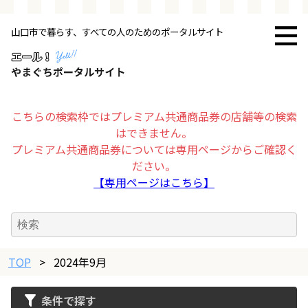
山口市で暮らす、すべての人のためのポータルサイト
トップページ
お店・施設
こちらの検索枠ではプレミアム共通商品券の店舗等の検索
はできません。
暮らす
プレミアム共通商品券については専用ページからご確認く
ださい。
ビジネス・企業
【専用ページはこちら】
その他
TOP
求人情報
>
2024年9月
条件で探す
お得