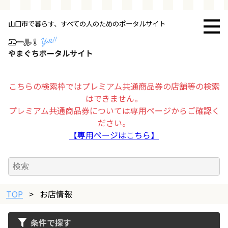
山口市で暮らす、すべての人のためのポータルサイト
トップページ
お店・施設
こちらの検索枠ではプレミアム共通商品券の店舗等の検索
はできません。
暮らす
プレミアム共通商品券については専用ページからご確認く
ださい。
ビジネス・企業
【専用ページはこちら】
その他
TOP
求人情報
>
お店情報
条件で探す
お得