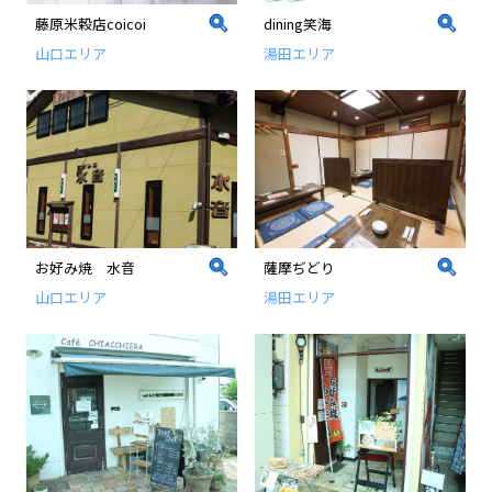
藤原米穀店coicoi
dining笑海
山口エリア
湯田エリア
お好み焼 水音
薩摩ぢどり
山口エリア
湯田エリア