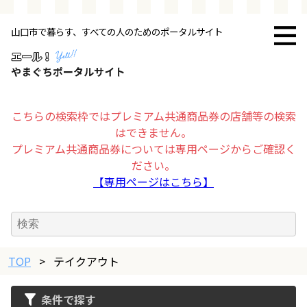
山口市で暮らす、すべての人のためのポータルサイト
トップページ
お店・施設
こちらの検索枠ではプレミアム共通商品券の店舗等の検索
はできません。
暮らす
プレミアム共通商品券については専用ページからご確認く
ださい。
ビジネス・企業
【専用ページはこちら】
その他
TOP
求人情報
>
テイクアウト
条件で探す
お得