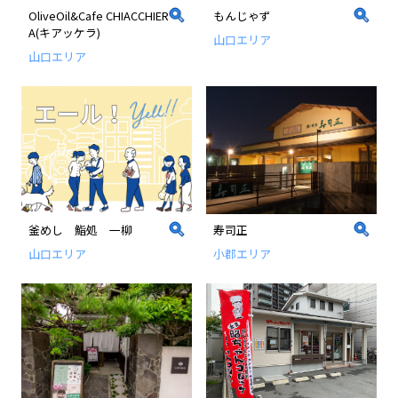
OliveOil&Cafe CHIACCHIER
もんじゃず
A(キアッケラ)
山口エリア
山口エリア
釜めし 鮨処 一柳
寿司正
山口エリア
小郡エリア