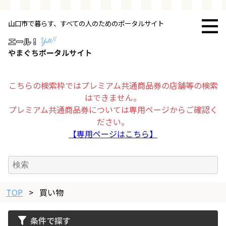
山口市で暮らす、すべての人のためのポータルサイト
トップページ
お店・施設
こちらの検索枠ではプレミアム共通商品券の店舗等の検索
はできません。
暮らす
プレミアム共通商品券については専用ページからご確認く
ださい。
ビジネス・企業
【専用ページはこちら】
その他
TOP
求人情報
>
買い物
条件で探す
お得