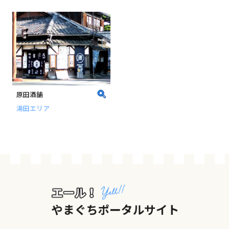
原田酒舗
湯田エリア