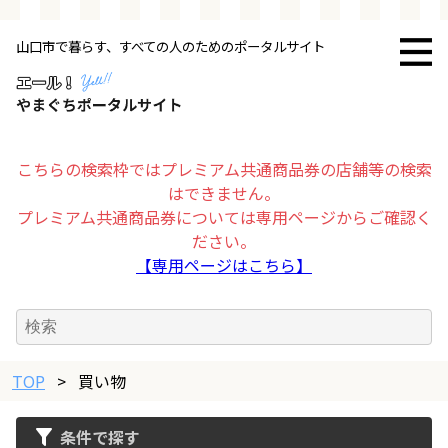
山口市で暮らす、すべての人のためのポータルサイト
トップページ
お店・施設
こちらの検索枠ではプレミアム共通商品券の店舗等の検索
はできません。
暮らす
プレミアム共通商品券については専用ページからご確認く
ださい。
ビジネス・企業
【専用ページはこちら】
その他
TOP
求人情報
>
買い物
条件で探す
お得