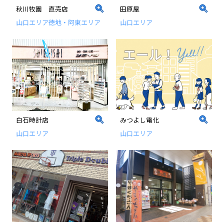
秋川牧園 直売店
田原屋
山口エリア
徳地・阿東エリア
山口エリア
白石時計店
みつよし電化
山口エリア
山口エリア