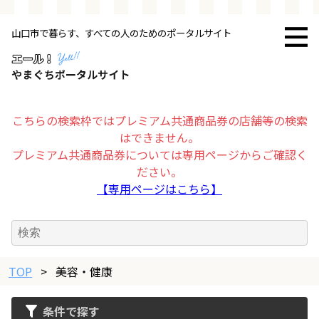
山口市で暮らす、すべての人のためのポータルサイト
トップページ
お店・施設
こちらの検索枠ではプレミアム共通商品券の店舗等の検索
はできません。
暮らす
プレミアム共通商品券については専用ページからご確認く
ださい。
ビジネス・企業
【専用ページはこちら】
その他
TOP
求人情報
>
美容・健康
条件で探す
お得