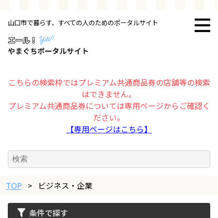
山口市で暮らす、すべての人のためのポータルサイト
トップページ
お店・施設
こちらの検索枠ではプレミアム共通商品券の店舗等の検索
はできません。
暮らす
プレミアム共通商品券については専用ページからご確認く
ださい。
ビジネス・企業
【専用ページはこちら】
その他
TOP
求人情報
>
ビジネス・企業
条件で探す
お得