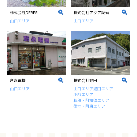
株式会社DERESI
株式会社アクア設備
山口エリア
山口エリア
倉永電機
株式会社野田
山口エリア
山口エリア
湯田エリア
小郡エリア
秋穂・阿知須エリア
徳地・阿東エリア