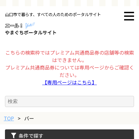
山口市で暮らす、すべての人のためのポータルサイト
トップページ
お店・施設
こちらの検索枠ではプレミアム共通商品券の店舗等の検索
はできません。
暮らす
プレミアム共通商品券については専用ページからご確認く
ださい。
ビジネス・企業
【専用ページはこちら】
その他
TOP
求人情報
>
バー
条件で探す
お得