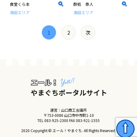
食堂くら本
酔処 泰人
湯田エリア
湯田エリア
1
2
次
運営：山口商工会議所
〒753-0086 山口市中市町1-10
TEL
083-925-2300
FAX 083-921-1555
2020 Copyright:© エール！やまぐち. All Rights Reserved.