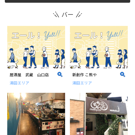
バー
運営団体
新規登録の事業者の皆様
すでにご登録済み事業者の皆様
イベント情報の掲載はこちら
居酒屋 武蔵 山口店
新創作 こ熊や
湯田エリア
湯田エリア