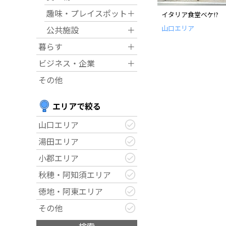
趣味・プレイスポット
＋
イタリア食堂ベケ!?
運営団体
山口エリア
公共施設
＋
暮らす
＋
新規登録の事業者の皆様
ビジネス・企業
＋
その他
すでにご登録済み事業者
エリアで絞る
イベント情報の掲載はこ
山口エリア
湯田エリア
小郡エリア
秋穂・阿知須エリア
徳地・阿東エリア
その他