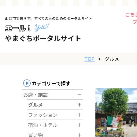
こち
山口市で暮らす、すべての人のためのポータルサイト
トップページ
お店・施設
TOP
>
グルメ
暮らす
ビジネス・企業
カテゴリーで探す
お店・施設
－
その他
グルメ
＋
ファッション
＋
求人情報
宿泊・ホテル
＋
買い物
＋
お得