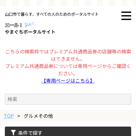
山口市で暮らす、すべての人のためのポータルサイト
トップページ
お店・施設
こちらの検索枠ではプレミアム共通商品券の店舗等の検索
はできません。
暮らす
プレミアム共通商品券については専用ページからご確認く
ださい。
ビジネス・企業
【専用ページはこちら】
その他
TOP
求人情報
>
グルメその他
条件で探す
お得