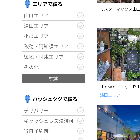
エリアで絞る
ミスターマックス山
山口エリア
運営団体
湯田エリア
新規登録の事業者の皆様
小郡エリア
秋穂・阿知須エリア
すでにご登録済み事業者
徳地・阿東エリア
その他
イベント情報の掲載はこ
検索
Ｊｅｗｅｌｒｙ Ｐ
湯田エリア
ハッシュタグで絞る
デリバリー
キャッシュレス決済可
当日予約可