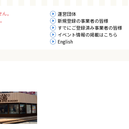
せん。
運営団体
。
新規登録の事業者の皆様
すでにご登録済み事業者の皆様
イベント情報の掲載はこちら
English