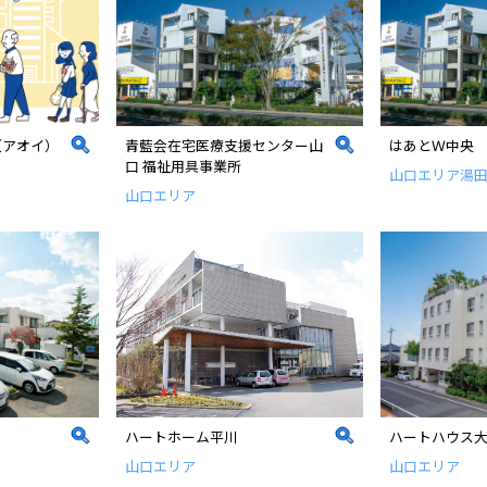
（アオイ）
青藍会在宅医療支援センター山
はあとＷ中央
口 福祉用具事業所
山口エリア
湯
山口エリア
ハートホーム平川
ハートハウス
山口エリア
山口エリア