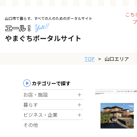
こち
山口市で暮らす、すべての人のためのポータルサイト
トップページ
お店・施設
TOP
>
山口エリア
暮らす
ビジネス・企業
カテゴリーで探す
お店・施設
＋
その他
暮らす
＋
ビジネス・企業
＋
求人情報
その他
お得