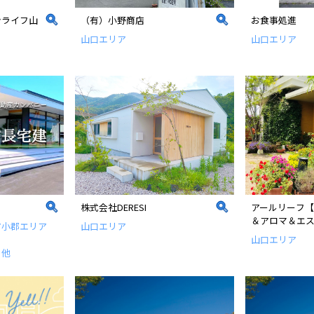
ンライフ山
（有）小野商店
お食事処進
山口エリア
山口エリア
の皆様
ちら
株式会社DERESI
アールリーフ
＆アロマ＆エ
ア
小郡エリア
山口エリア
山口エリア
の他