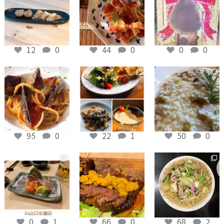
画像加工をする場合があります。無償での利
用にご承諾いただける方のみ、応募をお願い
いたします。
2. 被写体となっている人物がある場合には、投
12
0
44
0
0
0
稿前にその方から許諾を得てください。肖像
権や著作権等に関するトラブルは、山口商工
会議所は一切の責任を負いません。
12月 4
12月 4
12月 4
3. 次のいずれかに該当または該当するおそれが
あると事務局が判断した場合には、応募が無
効となりますので、ご了承ください。
・応募後、審査確定までの間に削除されたも
95
0
22
1
50
0
の
・山口市以外で撮影した作品が投稿されたも
12月 4
12月 4
12月 4
の
・非公開アカウントから投稿されたもの
・投稿に｢＃やまぐちグルメ2022｣「お店の名
前（例 #山口食堂）」の2つのハッシュタグ
0
1
66
0
68
2