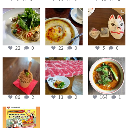
がないもの
・「＃やまぐちグルメ2021」にて投稿された
もの
12月 4
12月 4
12月 4
・第三者の著作権，肖像権その他の権利を侵
害するもの
・公序良俗に反するもの
・立入禁止、撮影禁止場所で撮影したもの
22
0
22
0
5
0
・個人、企業、団体などを中傷したり、プラ
イバシーを侵害するもの
・他の個人、企業、団体等になりすましたも
12月 4
12月 4
12月 4
の
・本コンテストの適正な運営を妨げるもの
・法令に反するもの
86
2
13
2
164
1
・Instagramの利用規約に違反するもの
・その他運営者が不適切と判断するもの
11月 24
■ 受賞・賞品発送について
1. 受賞の結果発表は、受賞者へのInstagramダイ