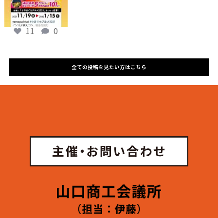
レクトメッセージにてかえさせていただきま
す。
11
0
2. ダイレクトメッセージを受け取るためには
「yamaguchicci」公式アカウントをフォロー
していただく必要があります
全ての投稿を見たい方はこちら
（「yamaguchicci」は山口商工会議所の公式
アカウントです）。
3. ダイレクトメッセージ送信後、１週間以内に
返信がない場合は、当選を無効とさせていた
だきます。
4. 受賞者には個人情報（賞品発送先）をご連絡
いただきます。個人情報は、受賞者に賞品を
発送するためのみに利用いたします。
5. 審査基準や審査結果等に関するお問合せには
一切お答えできませんのでご了承下さい。
■ その他
1. 山口商工会議所は、本コンテストへの応募に