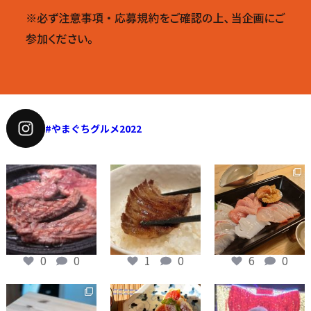
5. 募集期間中は何度でもご応募いただけます。
6. １つの作品につき１投稿をお願いします。
7. 応募写真にクレジットは入れないようお願い
します。
8. 受賞作品は新山口駅の大型ディスプレイなど
にて展示を行います。展示にご承諾いただけ
るお写真をご応募下さい。
#やまぐちグルメ2022
9. コンテストに応募する写真は、お店の許可を
頂いて投稿するようにして下さい。
11月 11
11月 11
12月 5
■ 応募作品について
1. 応募作品の著作権は撮影者に帰属し、使用権
は主催者または山口商工会議所に帰属しま
す。ご応募いただいた写真を、撮影者名の表
示無く、主催者や関連団体が管理・制作する
0
0
1
0
6
0
ホームページやSNSアカウント、催事、印刷
物、広報活動に使用させていただく場合があ
12月 5
12月 5
12月 5
ります。利用する場合、サイズや色調などの