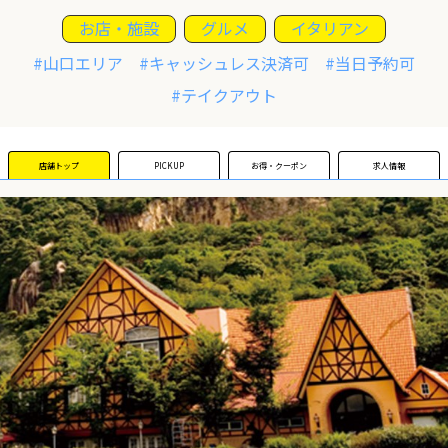
お店・施設
グルメ
イタリアン
運営団体
#山口エリア
#キャッシュレス決済可
#当日予約可
#テイクアウト
新規登録の事業者の皆様
店舗トップ
PICKUP
お得・クーポン
求人情報
すでにご登録済み事業者の皆様
イベント情報の掲載はこちら