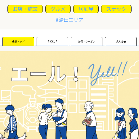
お店・施設
グルメ
居酒屋
スナック
運営団体
#湯田エリア
新規登録の事業者の皆様
店舗トップ
PICKUP
お得・クーポン
求人情報
すでにご登録済み事業者の皆様
イベント情報の掲載はこちら