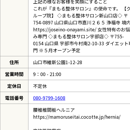
上記の様なお客様を笑顔にすること
これが『まもる整体サロン』の使命です。 【
ループ院】 ◇まもる整体サロン新山口店◇ 〒
754-0897 山口県山口市嘉川２６５ 浄福寺 境
https://joseino-onayami.site/ 女性特有のお悩
み専門 ◇まもる整体サロン宇部店◇ 〒755-
0154 山口県 宇部市今村南2-10-33 ダイエット
門 ※５月オープン予定
住所
山口市維新公園1-12-28
営業時間
9：00 - 21:00
定休日
不定休
電話番号
080-9799-1608
腰椎椎間板ヘルニア
https://mamoruseitai.cocotte.jp/hernia/