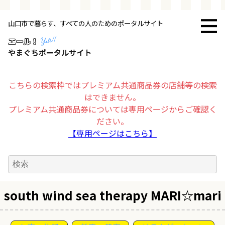
山口市で暮らす、すべての人のためのポータルサイト
トップページ
お店・施設
こちらの検索枠ではプレミアム共通商品券の店舗等の検索
はできません。
暮らす
プレミアム共通商品券については専用ページからご確認く
ださい。
ビジネス・企業
【専用ページはこちら】
その他
求人情報
south wind sea therapy MARI☆mari
お得