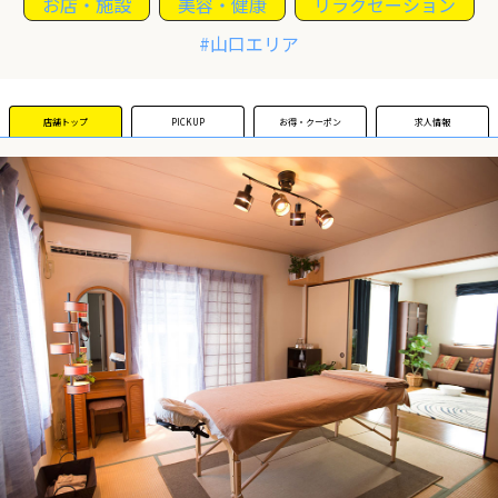
お店・施設
美容・健康
リラクゼーション
#山口エリア
運営団体
新規登録の事業者の皆様
店舗トップ
PICKUP
お得・クーポン
求人情報
すでにご登録済み事業者の皆様
イベント情報の掲載はこちら