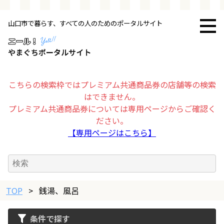
山口市で暮らす、すべての人のためのポータルサイト
トップページ
お店・施設
こちらの検索枠ではプレミアム共通商品券の店舗等の検索
はできません。
暮らす
プレミアム共通商品券については専用ページからご確認く
ださい。
ビジネス・企業
【専用ページはこちら】
その他
TOP
求人情報
>
銭湯、風呂
条件で探す
お得