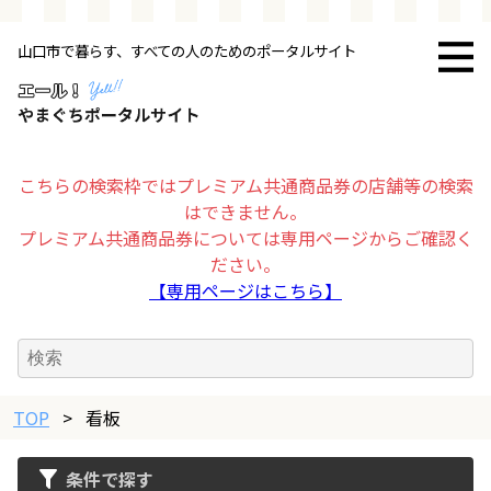
山口市で暮らす、すべての人のためのポータルサイト
トップページ
お店・施設
こちらの検索枠ではプレミアム共通商品券の店舗等の検索
はできません。
暮らす
プレミアム共通商品券については専用ページからご確認く
ださい。
ビジネス・企業
【専用ページはこちら】
その他
TOP
求人情報
>
看板
条件で探す
お得