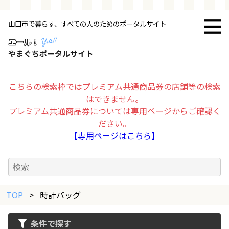
山口市で暮らす、すべての人のためのポータルサイト
トップページ
お店・施設
こちらの検索枠ではプレミアム共通商品券の店舗等の検索
はできません。
暮らす
プレミアム共通商品券については専用ページからご確認く
ださい。
ビジネス・企業
【専用ページはこちら】
その他
TOP
求人情報
>
時計バッグ
条件で探す
お得