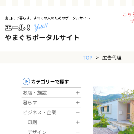
こち
山口市で暮らす、すべての人のためのポータルサイト
トップページ
お店・施設
TOP
>
広告代理
暮らす
ビジネス・企業
カテゴリーで探す
お店・施設
＋
その他
暮らす
＋
ビジネス・企業
－
求人情報
印刷
＋
デザイン
－
お得