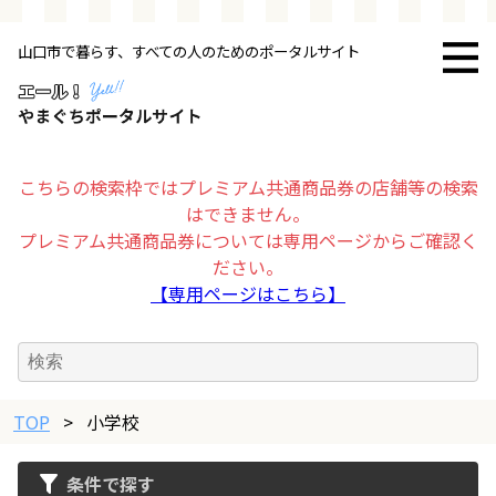
山口市で暮らす、すべての人のためのポータルサイト
トップページ
お店・施設
こちらの検索枠ではプレミアム共通商品券の店舗等の検索
はできません。
暮らす
プレミアム共通商品券については専用ページからご確認く
ださい。
ビジネス・企業
【専用ページはこちら】
その他
TOP
求人情報
>
小学校
条件で探す
お得