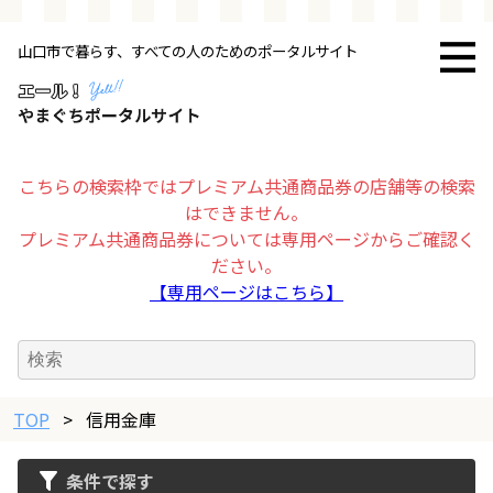
山口市で暮らす、すべての人のためのポータルサイト
トップページ
お店・施設
こちらの検索枠ではプレミアム共通商品券の店舗等の検索
はできません。
暮らす
プレミアム共通商品券については専用ページからご確認く
ださい。
ビジネス・企業
【専用ページはこちら】
その他
TOP
求人情報
>
信用金庫
条件で探す
お得