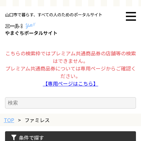
山口市で暮らす、すべての人のためのポータルサイト
トップページ
お店・施設
こちらの検索枠ではプレミアム共通商品券の店舗等の検索
はできません。
暮らす
プレミアム共通商品券については専用ページからご確認く
ださい。
ビジネス・企業
【専用ページはこちら】
その他
TOP
求人情報
>
ファミレス
条件で探す
お得