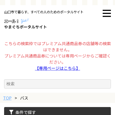
山口市で暮らす、すべての人のためのポータルサイト
トップページ
お店・施設
こちらの検索枠ではプレミアム共通商品券の店舗等の検索
はできません。
暮らす
プレミアム共通商品券については専用ページからご確認く
ださい。
ビジネス・企業
【専用ページはこちら】
その他
TOP
求人情報
>
バス
条件で探す
お得