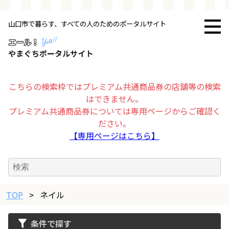
山口市で暮らす、すべての人のためのポータルサイト
トップページ
お店・施設
こちらの検索枠ではプレミアム共通商品券の店舗等の検索
はできません。
暮らす
プレミアム共通商品券については専用ページからご確認く
ださい。
ビジネス・企業
【専用ページはこちら】
その他
TOP
求人情報
>
ネイル
条件で探す
お得