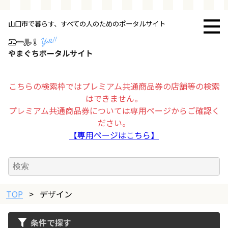
山口市で暮らす、すべての人のためのポータルサイト
トップページ
お店・施設
こちらの検索枠ではプレミアム共通商品券の店舗等の検索
はできません。
暮らす
プレミアム共通商品券については専用ページからご確認く
ださい。
ビジネス・企業
【専用ページはこちら】
その他
TOP
求人情報
>
デザイン
条件で探す
お得