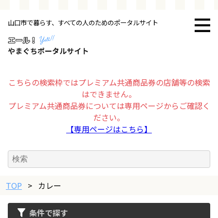
山口市で暮らす、すべての人のためのポータルサイト
トップページ
お店・施設
こちらの検索枠ではプレミアム共通商品券の店舗等の検索
はできません。
暮らす
プレミアム共通商品券については専用ページからご確認く
ださい。
ビジネス・企業
【専用ページはこちら】
その他
TOP
求人情報
>
カレー
条件で探す
お得