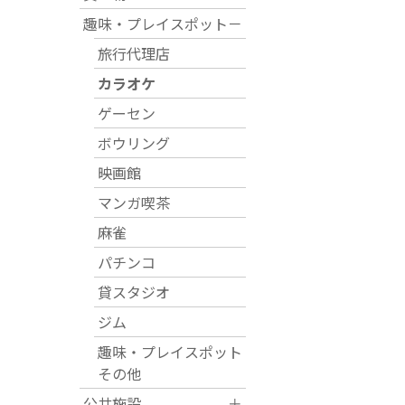
趣味・プレイスポット
－
運営団体
旅行代理店
カラオケ
新規登録の事業者の皆様
ゲーセン
ボウリング
すでにご登録済み事業者
映画館
マンガ喫茶
イベント情報の掲載はこ
麻雀
パチンコ
貸スタジオ
ジム
趣味・プレイスポット
その他
公共施設
＋