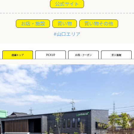
公式サイト
運営団体
お店・施設
買い物
買い物その他
新規登録の事業者の皆様
#山口エリア
すでにご登録済み事業者の皆様
店舗トップ
PICKUP
お得・クーポン
求人情報
イベント情報の掲載はこちら