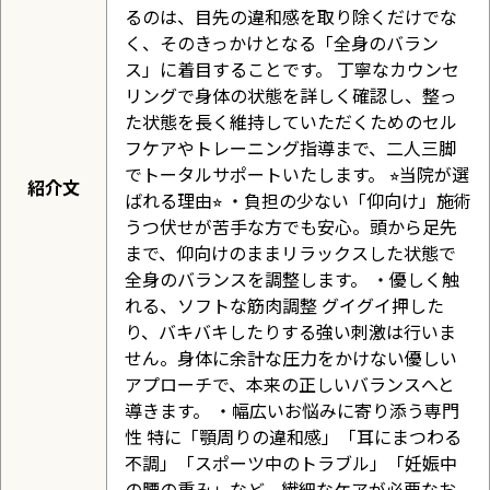
るのは、目先の違和感を取り除くだけでな
く、そのきっかけとなる「全身のバラン
ス」に着目することです。 丁寧なカウンセ
リングで身体の状態を詳しく確認し、整っ
た状態を長く維持していただくためのセル
フケアやトレーニング指導まで、二人三脚
でトータルサポートいたします。 ⭐︎当院が選
紹介文
ばれる理由⭐︎ ・負担の少ない「仰向け」施術
うつ伏せが苦手な方でも安心。頭から足先
まで、仰向けのままリラックスした状態で
全身のバランスを調整します。 ・優しく触
れる、ソフトな筋肉調整 グイグイ押した
り、バキバキしたりする強い刺激は行いま
せん。身体に余計な圧力をかけない優しい
アプローチで、本来の正しいバランスへと
導きます。 ・幅広いお悩みに寄り添う専門
性 特に「顎周りの違和感」「耳にまつわる
不調」「スポーツ中のトラブル」「妊娠中
の腰の重み」など、繊細なケアが必要なお