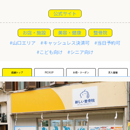
公式サイト
運営団体
お店・施設
美容・健康
整骨院
新規登録の事業者の皆様
#山口エリア
#キャッシュレス決済可
#当日予約可
すでにご登録済み事業者の皆様
#こども向け
#シニア向け
イベント情報の掲載はこちら
店舗トップ
PICKUP
お得・クーポン
求人情報