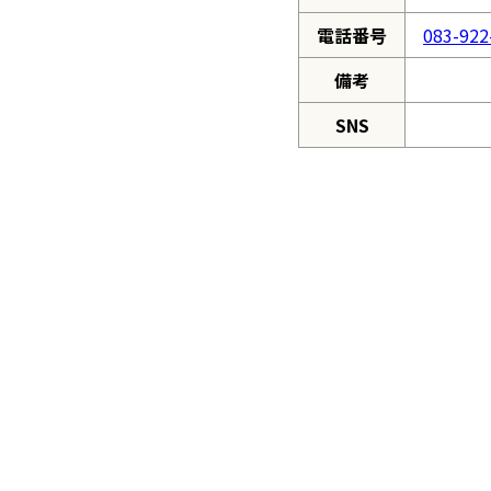
電話番号
083-922
備考
SNS