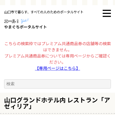
山口市で暮らす、すべての人のためのポータルサイト
トップページ
お店・施設
こちらの検索枠ではプレミアム共通商品券の店舗等の検索
はできません。
暮らす
プレミアム共通商品券については専用ページからご確認く
ださい。
ビジネス・企業
【専用ページはこちら】
その他
求人情報
山口グランドホテル内 レストラン「ア
ゼィリア」
お得