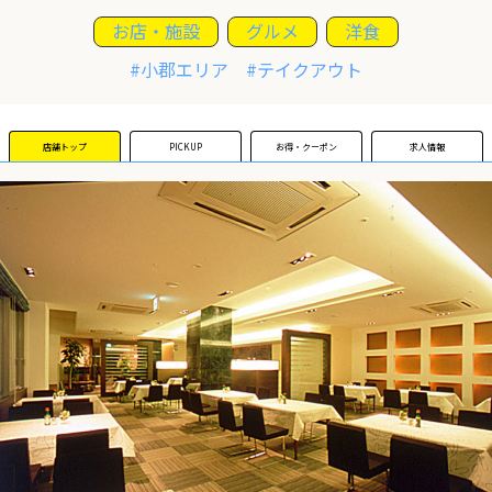
お店・施設
グルメ
洋食
運営団体
#小郡エリア
#テイクアウト
新規登録の事業者の皆様
店舗トップ
PICKUP
お得・クーポン
求人情報
すでにご登録済み事業者の皆様
イベント情報の掲載はこちら