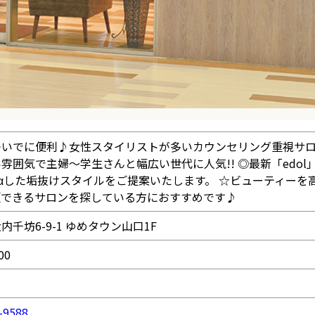
いでに便利♪女性スタイリストが多いカウンセリング重視サロン《N
雰囲気で主婦～学生さんと幅広い世代に人気!! ◎最新「edol
αした垢抜けスタイルをご提案いたします。 ☆ビューティーを
頼できるサロンを探している方におすすめです♪
内千坊6-9-1 ゆめタウン山口1F
00
-9588