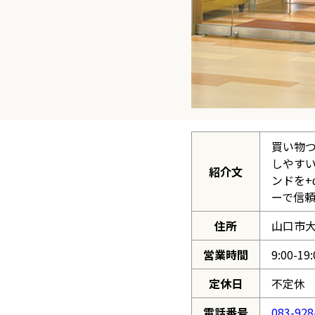
買い物つ
しやすい
紹介文
ンドを+
ーで信
住所
山口市大
営業時間
9:00-19:
定休日
不定休
電話番号
083-928