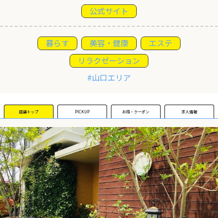
公式サイト
運営団体
暮らす
美容・健康
エステ
新規登録の事業者の皆様
リラクゼーション
#山口エリア
すでにご登録済み事業者の皆様
イベント情報の掲載はこちら
店舗トップ
PICKUP
お得・クーポン
求人情報