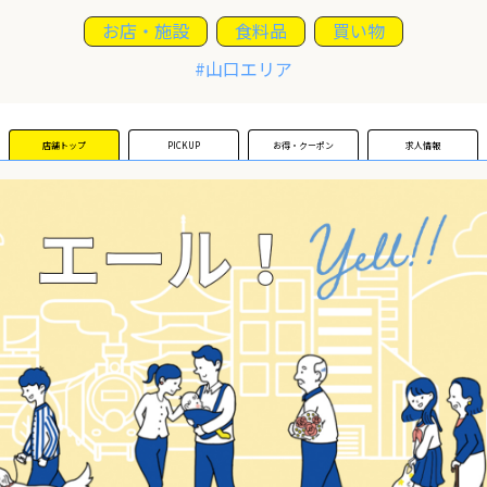
お店・施設
食料品
買い物
運営団体
#山口エリア
新規登録の事業者の皆様
店舗トップ
PICKUP
お得・クーポン
求人情報
すでにご登録済み事業者の皆様
イベント情報の掲載はこちら