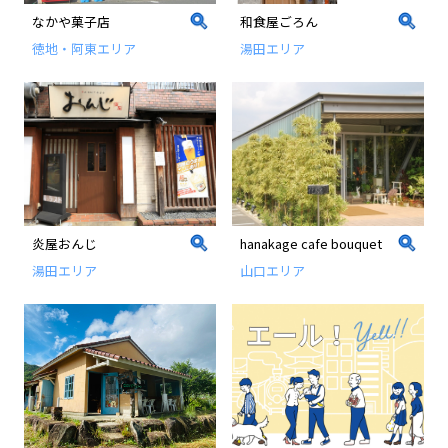
なかや菓子店
和食屋ごろん
徳地・阿東エリア
湯田エリア
炎屋おんじ
hanakage cafe bouquet
湯田エリア
山口エリア