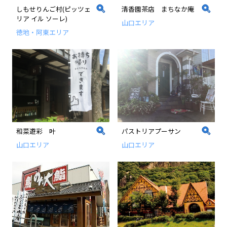
しもせりんご村(ピッツェ
清香園茶店 まちなか庵
リア イル ソーレ)
山口エリア
徳地・阿東エリア
和菜遊彩 叶
パストリアプーサン
山口エリア
山口エリア