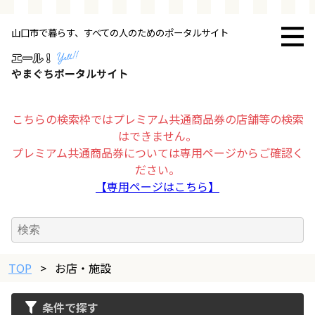
山口市で暮らす、すべての人のためのポータルサイト
トップページ
お店・施設
こちらの検索枠ではプレミアム共通商品券の店舗等の検索
はできません。
暮らす
プレミアム共通商品券については専用ページからご確認く
ださい。
ビジネス・企業
【専用ページはこちら】
その他
TOP
求人情報
>
お店・施設
条件で探す
お得