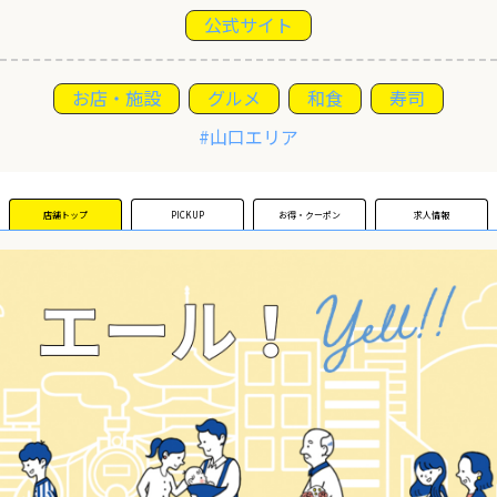
公式サイト
運営団体
お店・施設
グルメ
和食
寿司
新規登録の事業者の皆様
#山口エリア
すでにご登録済み事業者の皆様
店舗トップ
PICKUP
お得・クーポン
求人情報
イベント情報の掲載はこちら